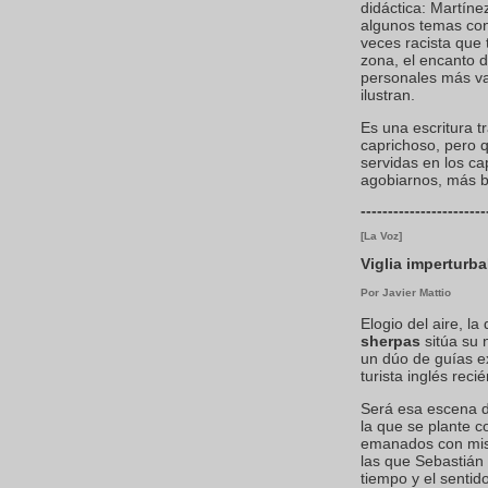
didáctica: Martíne
algunos temas cont
veces racista que
zona, el encanto de
personales más var
ilustran.
Es una escritura t
caprichoso, pero 
servidas en los c
agobiarnos, más 
-----------------------
[La Voz]
Viglia imperturba
Por Javier Mattio
Elogio del aire, la
sherpas
sitúa su 
un dúo de guías e
turista inglés reci
Será esa escena d
la que se plante 
emanados con miste
las que Sebastián 
tiempo y el sentido