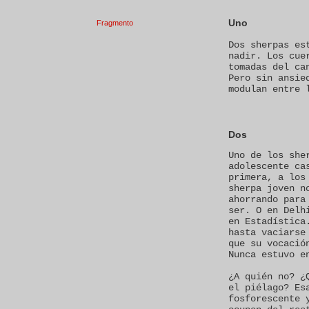
Uno
Fragmento
Dos sherpas es
nadir. Los cue
tomadas del ca
Pero sin ansie
modulan entre 
Dos
Uno de los she
adolescente ca
primera, a los
sherpa joven n
ahorrando para
ser. O en Delh
en Estadística
hasta vaciarse
que su vocació
Nunca estuvo e
¿A quién no? ¿
el piélago? Es
fosforescente 