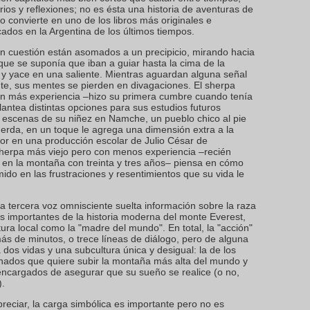
os y reflexiones; no es ésta una historia de aventuras de
lo convierte en uno de los libros más originales e
cados en la Argentina de los últimos tiempos.
n cuestión están asomados a un precipicio, mirando hacia
l que se suponía que iban a guiar hasta la cima de la
y yace en una saliente. Mientras aguardan alguna señal
nte, sus mentes se pierden en divagaciones. El sherpa
n más experiencia –hizo su primera cumbre cuando tenía
antea distintas opciones para sus estudios futuros
 escenas de su niñez en Namche, un pueblo chico al pie
uerda, en un toque le agrega una dimensión extra a la
nor en una producción escolar de Julio César de
herpa más viejo pero con menos experiencia –recién
 en la montaña con treinta y tres años– piensa en cómo
umido en las frustraciones y resentimientos que su vida le
 tercera voz omnisciente suelta información sobre la raza
s importantes de la historia moderna del monte Everest,
tura local como la "madre del mundo". En total, la "acción"
ás de minutos, o trece líneas de diálogo, pero de alguna
os vidas y una subcultura única y desigual: la de los
onados que quiere subir la montaña más alta del mundo y
 encargados de asegurar que su sueño se realice (o no,
).
eciar, la carga simbólica es importante pero no es