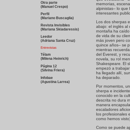
Otra parte
memorias, escenari
(Manuel Crespo)
alpinistas– lo que 
interesantes publi
Perfil
(Mariano Buscaglia)
Los dos sherpas e
Revista Invisibles
abajo: el inglés a
(Mariana Skiadaressis)
montaña ha caído 
de vida de su clie
Leedor
más joven pero co
(Adriana Santa Cruz)
quince años– se pl
Entrevistas
mientras recuerda
del Everest, y rec
Télam
(Milena Heinrich)
novela, su rol me
Shakespeare. El s
P
ágina 12
empezó a trabajar
(Silvina Friera)
ha llegado allí, s
ha deparado.
Infobae
(Agustina Larrea)
Por momentos, una
sherpa e incidente
conocido en la cul
descrita no dura m
manera encapsula d
escaladores afici
los profesionales
como hemos visto
Como se puede apr