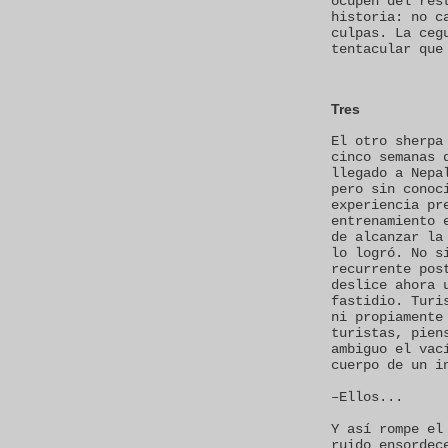
ocupen del res
historia: no c
culpas. La ceg
tentacular que
Tres
El otro sherpa
cinco semanas 
llegado a Nepa
pero sin conoc
experiencia pr
entrenamiento 
de alcanzar la
lo logró. No s
recurrente pos
deslice ahora 
fastidio. Turi
ni propiamente
turistas, pien
ambiguo el vac
cuerpo de un i
–Ellos...
Y así rompe el
ruido ensordec