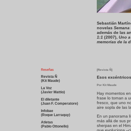
Sebastián Martíne
novelas
Semana
además de las an
1:1
(2007),
Uno a
memorias de la 
Reseñas
[Revista Ñ]
Revista Ñ
Esos excéntricos 
(Kit Maude)
Por Kit Maude
La Voz
(Javier Mattio)
Hay momentos en la
frase lo toman a 
El diletante
fresco, que uno n
(Juan F. Comperatore)
aire sopla de las 
Infobae
(Roque Larraquy)
En un panorama lit
más allá de sus p
Atletas
sherpas en el Hima
(Pablo Ottonello)
que evoluciona –ci