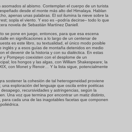
 asomados al abismo. Contemplan el cuerpo de un turista
despeñado desde el monte más alto del Himalaya. Hablan
cho, apenas unas palabras. El sol ilumina la nieve sobre la
rest; sopla el viento. Y eso es –podría decirse– todo lo que
cera novela de Sebastián Martínez Daniell.
o se pone en juego, entonces, para que esa escena
stalle en significaciones a lo largo de un centenar de
uesta es este libro, su textualidad, el único modo posible
se inglés y a esos guías de montaña detenidos en medio
on el devenir de la historia y con su dialéctica. En estas
ar y Pompeyo coexisten con el desplome de un
ipal; los hongos y las algas, con William Shakespeare; la
 XIX, con Monet y Renoir… Y la lista sigue, potencialmente
gra sostener la cohesión de tal heterogeneidad proviene
a; una exploración del lenguaje que oscila entre poéticas
 desapego, recursividades y astringencias, según la
n. Una voz que termina por encontrar un matiz distinto,
e, para cada una de las inagotables facetas que componen
poliédrica.