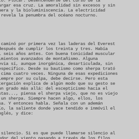
to. Flotar. Desentenderse del curso de la
argar esa cruz. La amoralidad sin excesos y sin
uera y la bioluminiscencia. La electricidad
 revela la penumbra del océano nocturno.
 caminó por primera vez las laderas del Everest
después de cumplir los treinta y tres. Había
l seis años antes. Con buena tonicidad muscular
imientos avanzados de montañismo. Alguna
evia sí, aunque inorgánica, desarticulada, sin
específico. Desde su bautismo como sherpa trató
 cima cuatro veces. Ninguna de esas expediciones
iempre por su culpa, debe decirse. Pero esta
tergación explica de algún modo que su gesto se
un grado más allá: del escepticismo hacia el
stas..., piensa el sherpa viejo, que no es viejo
 un sherpa. Siempre hacen algo, ellos, los
sa. Y entonces habla. Señala con un ademán
ío, la saliente donde yace tendido e inmóvil el
nglés, y dice:
 silencio. Si es que puede llamarse silencio al
edor del viento pasando a través de los filos