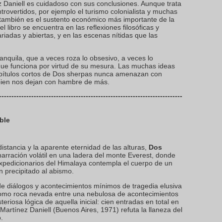
z Daniell es cuidadoso con sus conclusiones. Aunque trata
rovertidos, por ejemplo el turismo colonialista y muchas
 también es el sustento económico más importante de la
l libro se encuentra en las reflexiones filosóficas y
iadas y abiertas, y en las escenas nítidas que las
ranquila, que a veces roza lo obsesivo, a veces lo
que funciona por virtud de su mesura. Las muchas ideas
apítulos cortos de Dos sherpas nunca amenazan con
bien nos dejan con hambre de más.
--------------------------------------------------------------------------
ble
 distancia y la aparente eternidad de las alturas,
Dos
narración volátil en una ladera del monte Everest, donde
xpedicionarios del Himalaya contempla el cuerpo de un
én precipitado al abismo.
e diálogos y acontecimientos mínimos de tragedia elusiva
como roca nevada entre una nebulosa de acontecimientos
riosa lógica de aquella inicial: cien entradas en total en
Martínez Daniell (Buenos Aires, 1971) refuta la llaneza del
.