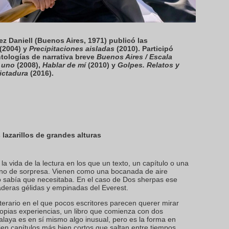
z Daniell (Buenos Aires, 1971) publicó las
(2004) y
Precipitaciones aisladas
(2010). Participó
tologías de narrativa breve
Buenos Aires / Escala
 uno
(2008),
Hablar de mí
(2010) y
Golpes. Relatos y
dictadura
(2016).
lazarillos de grandes alturas
 vida de la lectura en los que un texto, un capítulo o una
uno de sorpresa. Vienen como una bocanada de aire
o sabía que necesitaba. En el caso de Dos sherpas ese
laderas gélidas y empinadas del Everest.
erario en el que pocos escritores parecen querer mirar
ropias experiencias, un libro que comienza con dos
laya es en sí mismo algo inusual, pero es la forma en
en capítulos más bien cortos que saltan entre tiempos,