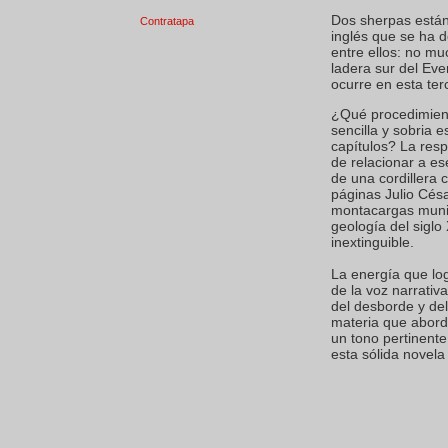
Dos sherpas están
Contratapa
inglés que se ha 
entre ellos: no mu
ladera sur del Eve
ocurre en esta ter
¿Qué procedimient
sencilla y sobria e
capítulos? La resp
de relacionar a e
de una cordillera c
páginas Julio Cés
montacargas munic
geología del siglo
inextinguible.
La energía que lo
de la voz narrativ
del desborde y del
materia que aborde
un tono pertinent
esta sólida novela 