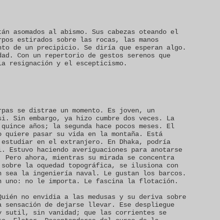
tán asomados al abismo. Sus cabezas oteando el
rpos estirados sobre las rocas, las manos
nto de un precipicio. Se diría que esperan algo.
dad. Con un repertorio de gestos serenos que
la resignación y el escepticismo.
rpas se distrae un momento. Es joven, un
si. Sin embargo, ya hizo cumbre dos veces. La
 quince años; la segunda hace pocos meses. El
o quiere pasar su vida en la montaña. Está
 estudiar en el extranjero. En Dhaka, podría
i. Estuvo haciendo averiguaciones para anotarse
. Pero ahora, mientras su mirada se concentra
 sobre la oquedad topográfica, se ilusiona con
n sea la ingeniería naval. Le gustan los barcos.
n uno: no le importa. Le fascina la flotación.
Quién no envidia a las medusas y su deriva sobre
a sensación de dejarse llevar. Ese despliegue
y sutil, sin vanidad; que las corrientes se