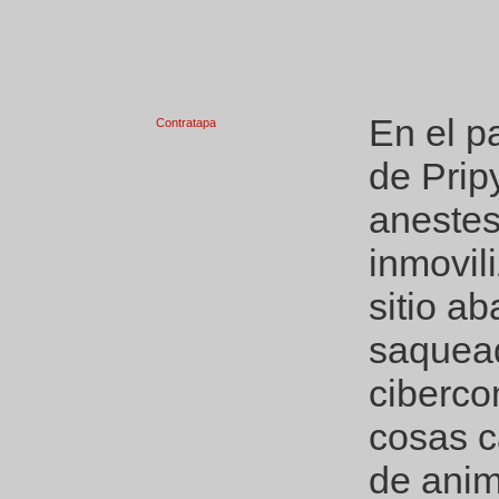
En el p
Contratapa
de Prip
anestes
inmovil
sitio a
saquea
ciberco
cosas c
de anim