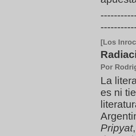
----------
----------
[Los Inroc
Radiac
Por Rodri
La liter
es ni ti
literatu
Argenti
Pripyat