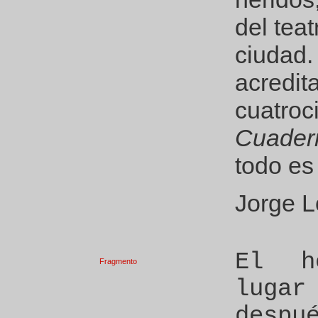
del tea
ciudad.
acredit
cuatroc
Cuadern
todo es
Jorge L
El h
Fragmento
luga
despu