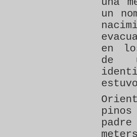
una m
un no
nacim
evacu
en lo
de 
iden
estuv
Orie
pino
padr
meter