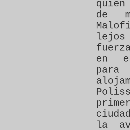
quien
de m
Malo
lejo
fuerz
en e
par
aloja
Polis
prim
ciuda
la av