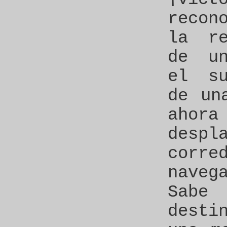
recon
la re
de un
el su
de un
ahor
des
corre
naveg
Sabe
desti