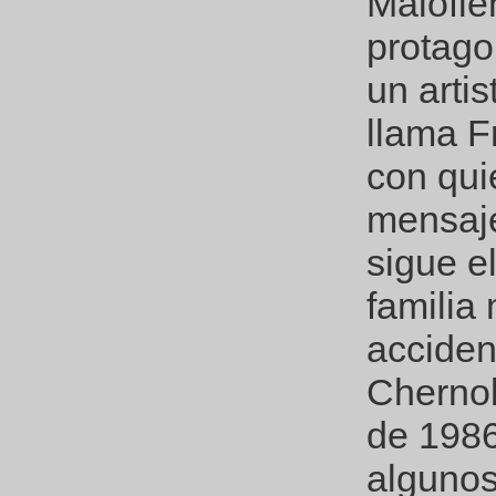
Malofie
protago
un arti
llama F
con qui
mensaje
sigue el
familia
acciden
Chernob
de 1986
algunos