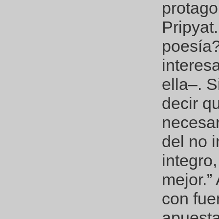
protago
Pripyat.
poesía?
interes
ella–. 
decir q
necesar
del no 
integro
mejor.”
con fue
apuesta 