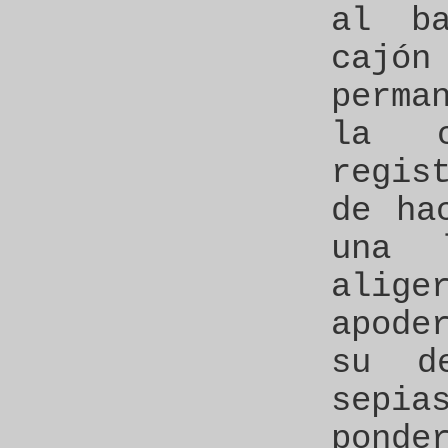
al ba
cajó
perma
la c
regis
de ha
una 
alig
apode
su d
sep
pond