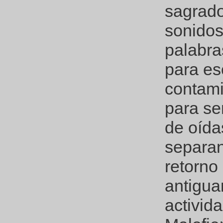
sagrado
sonidos
palabras
para esc
contam
para se
de oída
separan
retorno 
antigua
activid