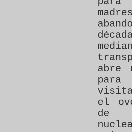
para
mad
aba
décad
med
tran
abre 
para 
visit
el ov
de 
nucl