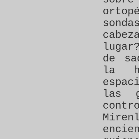
ortop
sond
cabe
lugar
de sa
la h
espac
las 
cont
Míren
encie