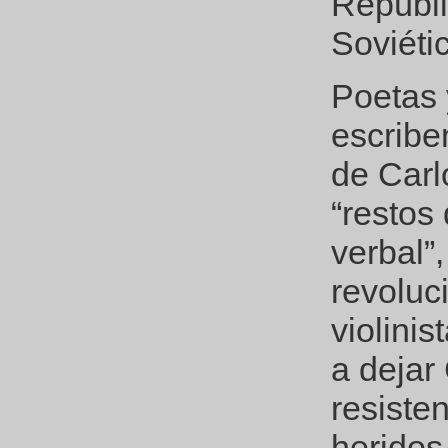
Repúbli
Soviéti
Poetas 
escribe
de Carl
“restos
verbal”
revoluc
violini
a dejar
resiste
heridos