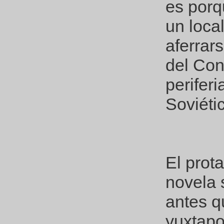
es porq
un loca
aferrars
del Con
periferi
Soviéti
El prot
novela 
antes q
yuxtapo