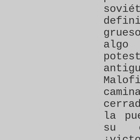
sov
defi
grues
algo
pote
ant
Mal
cami
cerra
la pu
su 
¡vict