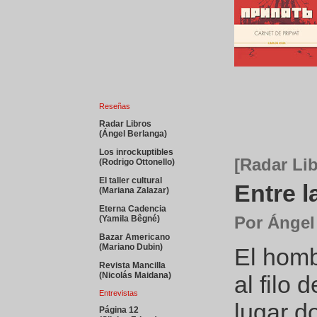
Reseñas
Radar Libros
(Ángel Berlanga)
Los inrockuptibles
[Radar Li
(Rodrigo Ottonello)
El taller cultural
Entre l
(Mariana Zalazar)
Eterna Cadencia
Por Ángel
(Yamila Bêgné)
Bazar Americano
(Mariano Dubin)
El homb
Revista Mancilla
(Nicolás Maidana)
al filo 
Entrevistas
lugar d
Página 12