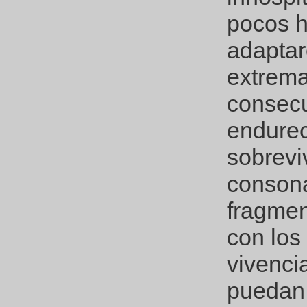
pocos h
adaptar
extrema
consecu
endurec
sobrevi
consona
fragmen
con los
vivenci
puedan 