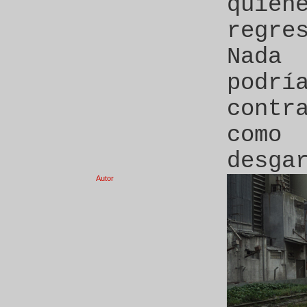
quie
regre
Nada
podr
contr
como
desga
Autor