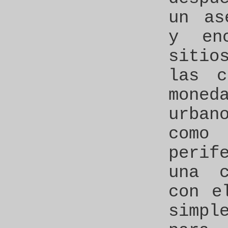
un as
y en
sitio
las c
mone
urban
como
perif
una c
con e
simpl