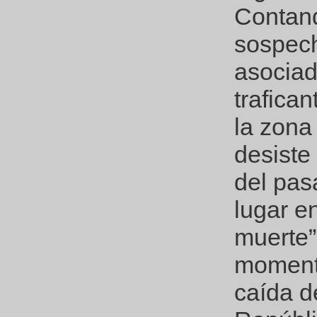
Contand
sospec
asociad
trafica
la zona
desiste
del pas
lugar e
muerte”
momento
caída d