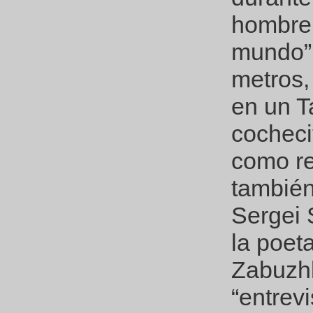
hombre 
mundo” 
metros, 
en un T
cocheci
como re
también
Sergei 
la poet
Zabuzhk
“entrevi