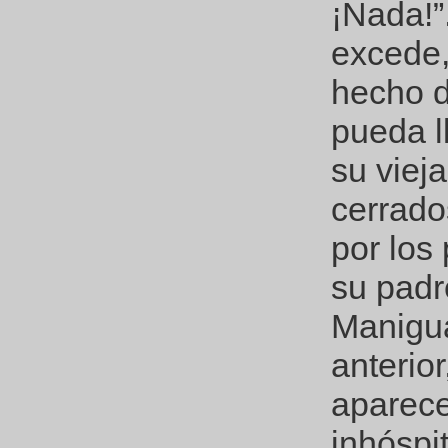
¡Nada!”
excede, 
hecho d
pueda l
su viej
cerrado
por los
su padr
Manigua
anterior
aparece
inhóspi