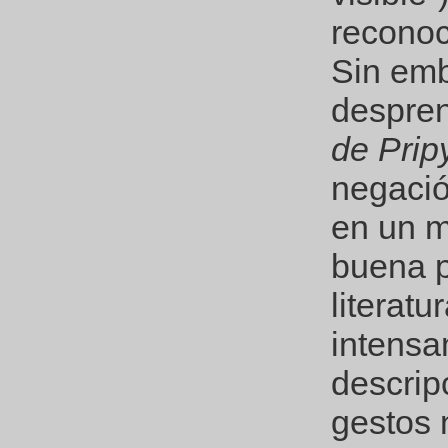
reconoc
Sin emb
despre
de Prip
negació
en un 
buena p
literatu
intensa
descrip
gestos 