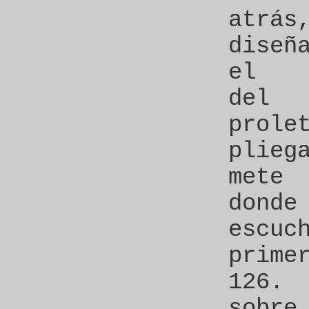
atrá
diseñ
el ar
del 
prole
plie
mete
don
escu
prim
126.
sob