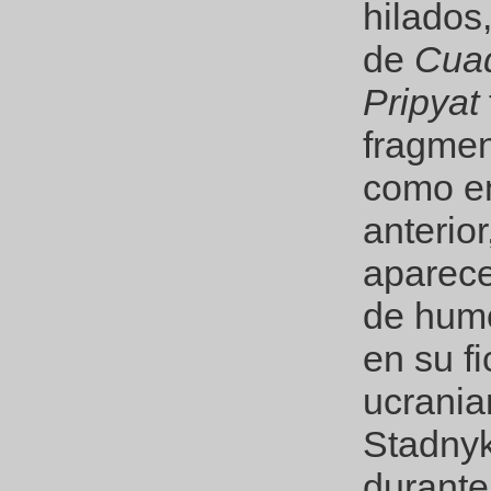
hilados,
de
Cua
Pripyat
fragmen
como en
anterior
aparec
de hum
en su f
ucrania
Stadnyk
durante