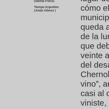
(Silvina Friera)
cómo el
Tiempo Argentino
(Jonás Gómez )
municip
queda a
de la l
que deb
veinte 
del des
Chernob
vino”, 
casi al
viniste